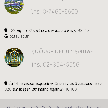
โทร. 0-7460-9600
222 หมู่ 2 ต.บ้านพร้าว อ.ป่าพะยอม จ.พัทลุง 93210
pt.tsu.ac.th
ศูนย์ประสานงาน กรุงเทพฯ
โทร. 02-354-5556
ชั้น 14 กระทรวงการอุดมศึกษา วิทยาศาสตร์ วิจัยและนวัตกรรม
328 ถ.ศรีอยุธยา เขตราชเทวี กรุงเทพฯ 10400
© Copyright © 2023 TSU Sustainable Development