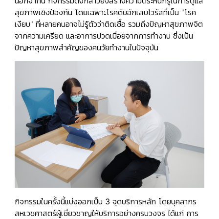
นอกจากนี้ กิจกรรมดังกล่าวยัง
สร้างความตระหนักรู้ในการดูแล
สุขภาพเชิงป้องกัน
โดยเฉพาะโรคตับอักเสบไวรัสที่เป็น "โรค
เงียบ" ที่หลายคนอาจไม่รู้ตัวว่าติดเชื้อ รวมถึง
ปัญหาสุขภาพจิต
จากความเครียด
และ
อาการปวดเมื่อยจากการทำงาน
ซึ่งเป็น
ปัญหาสุขภาพสำคัญของคนวัยทำงานในปัจจุบัน
กิจกรรมในครั้งนี้แบ่งออกเป็น 3 จุดบริการหลัก
โดยบุคลากร
สหเวชศาสตร์ผู้เชี่ยวชาญให้บริการอย่างครบวงจร ได้แก่
การ