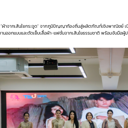
“ผ้าจากเส้นใยกระจูด” จากภูมิปัญญาท้องถิ่นสู่ผลิตภัณฑ์เชิงพาณิชย์ 
่งานออกแบบและตัดเย็บเสื้อผ้า–แฟชั่นจากเส้นใยธรรมชาติ พร้อมจับมือผู