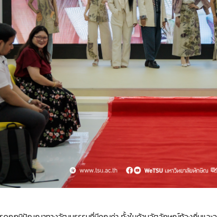
รดกภูมิปัญญาทางวัฒนธรรมที่มีคุณค่า ทั้งในด้านอัตลักษณ์ท้องถิ่นและองค์ค