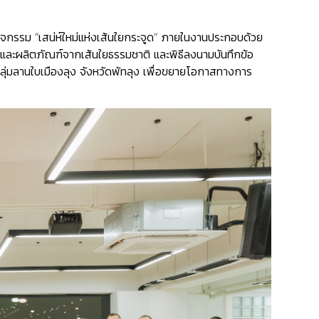
จกรรม “เสน่ห์ใหม่แห่งเส้นใยกระจูด” ภายในงานประกอบด้วย
และผลิตภัณฑ์จากเส้นใยธรรมชาติ และพิธีลงนามบันทึกข้อ
ุ่มลานใบเมืองลุง จังหวัดพัทลุง เพื่อขยายโอกาสทางการ