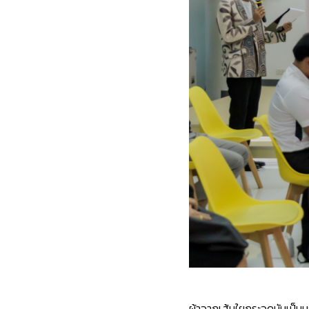
ผ้าจากเส้นใยกระจูดนับเป็นม