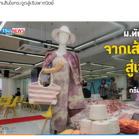
เส้นใยกระจูดสู่เชิงพาณิชย์