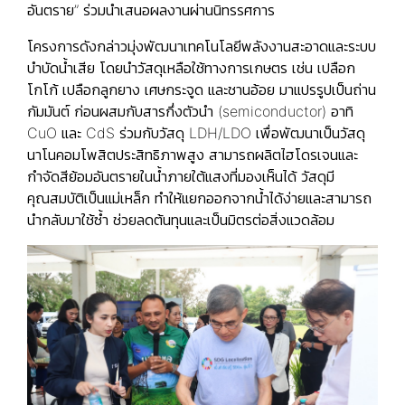
อันตราย” ร่วมนำเสนอผลงานผ่านนิทรรศการ
โครงการดังกล่าวมุ่งพัฒนาเทคโนโลยีพลังงานสะอาดและระบบ
บำบัดน้ำเสีย โดยนำวัสดุเหลือใช้ทางการเกษตร เช่น เปลือก
โกโก้ เปลือกลูกยาง เศษกระจูด และชานอ้อย มาแปรรูปเป็นถ่าน
กัมมันต์ ก่อนผสมกับสารกึ่งตัวนำ (semiconductor) อาทิ
CuO และ CdS ร่วมกับวัสดุ LDH/LDO เพื่อพัฒนาเป็นวัสดุ
นาโนคอมโพสิตประสิทธิภาพสูง สามารถผลิตไฮโดรเจนและ
กำจัดสีย้อมอันตรายในน้ำภายใต้แสงที่มองเห็นได้ วัสดุมี
คุณสมบัติเป็นแม่เหล็ก ทำให้แยกออกจากน้ำได้ง่ายและสามารถ
นำกลับมาใช้ซ้ำ ช่วยลดต้นทุนและเป็นมิตรต่อสิ่งแวดล้อม