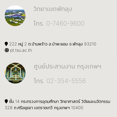
วิทยาเขตพัทลุง
โทร. 0-7460-9600
222 หมู่ 2 ต.บ้านพร้าว อ.ป่าพะยอม จ.พัทลุง 93210
pt.tsu.ac.th
ศูนย์ประสานงาน กรุงเทพฯ
โทร. 02-354-5556
ชั้น 14 กระทรวงการอุดมศึกษา วิทยาศาสตร์ วิจัยและนวัตกรรม
328 ถ.ศรีอยุธยา เขตราชเทวี กรุงเทพฯ 10400