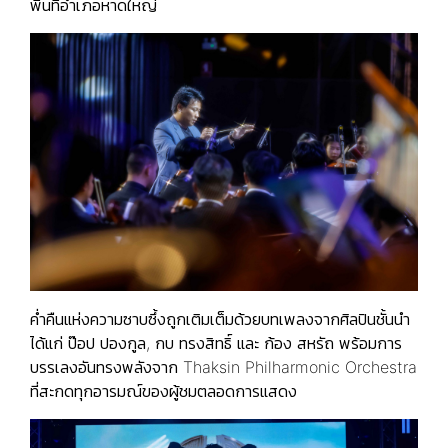
พื้นที่อำเภอหาดใหญ่
ค่ำคืนแห่งความซาบซึ้งถูกเติมเต็มด้วยบทเพลงจากศิลปินชั้นนำ
ได้แก่ ป๊อป ปองกูล, กบ ทรงสิทธิ์ และ ก้อง สหรัถ พร้อมการ
บรรเลงอันทรงพลังจาก Thaksin Philharmonic Orchestra
ที่สะกดทุกอารมณ์ของผู้ชมตลอดการแสดง