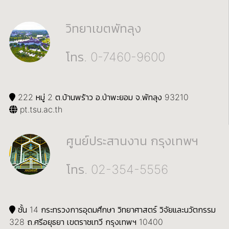
วิทยาเขตพัทลุง
โทร. 0-7460-9600
222 หมู่ 2 ต.บ้านพร้าว อ.ป่าพะยอม จ.พัทลุง 93210
pt.tsu.ac.th
ศูนย์ประสานงาน กรุงเทพฯ
โทร. 02-354-5556
ชั้น 14 กระทรวงการอุดมศึกษา วิทยาศาสตร์ วิจัยและนวัตกรรม
328 ถ.ศรีอยุธยา เขตราชเทวี กรุงเทพฯ 10400