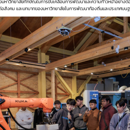
มหาวิทยาลัยทักษิณในการขับเคลื่อนการพัฒนาและความก้าวหน้าอย่างต่อเ
อสังคม และบทบาทของมหาวิทยาลัยในการพัฒนาท้องถิ่นและประเทศบนฐานคว