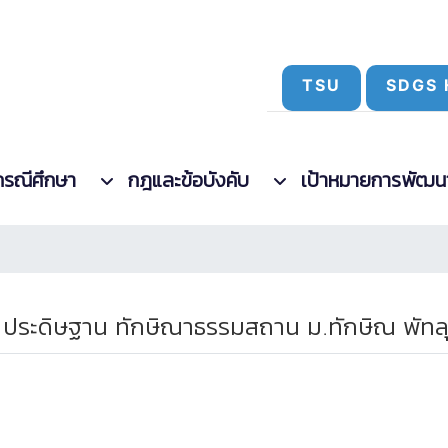
TSU
SDGS 
กรณีศึกษา
กฎและข้อบังคับ
เป้าหมายการพัฒนาที
 ประดิษฐาน ทักษิณาธรรมสถาน ม.ทักษิณ พัทล