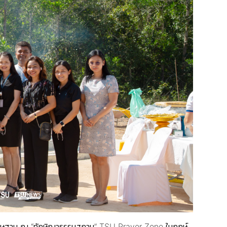
ระดิษฐาน ณ “ทักษิณาธรรมสถาน” TSU Prayer Zone ในฤกษ์