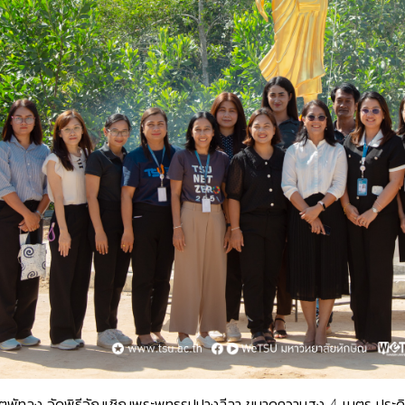
เขตพัทลุง จัดพิธีอัญเชิญพระพุทธรูปปางลีลา ขนาดความสูง 4 เมตร ป