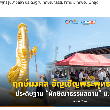
ุทธรูปปางลีลา ประดิษฐาน ทักษิณาธรรมสถาน ม.ทักษิณ พัทลุง