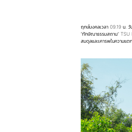
ฤกษ์มงคลเวลา 09.19 น. วั
“ทักษิณาธรรมสถาน” TSU Pr
สมดุลและเคารพในความแตก