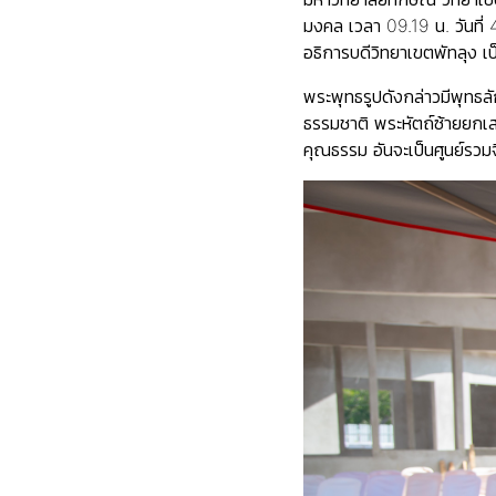
มงคล เวลา 09.19 น. วันที
อธิการบดีวิทยาเขตพัทลุง เ
พระพุทธรูปดังกล่าวมีพุทธ
ธรรมชาติ พระหัตถ์ซ้ายยกเส
คุณธรรม อันจะเป็นศูนย์รว