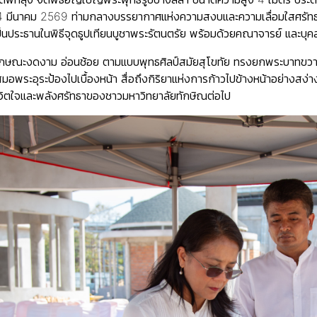
่ 4 มีนาคม 2569 ท่ามกลางบรรยากาศแห่งความสงบและความเลื่อมใสศรัทธา
ป็นประธานในพิธีจุดธูปเทียนบูชาพระรัตนตรัย พร้อมด้วยคณาจารย์ และบุ
ลักษณะงดงาม อ่อนช้อย ตามแบบพุทธศิลป์สมัยสุโขทัย ทรงยกพระบาทขวาใน
มอพระอุระป้องไปเบื้องหน้า สื่อถึงกิริยาแห่งการก้าวไปข้างหน้าอย่างสง
มจิตใจและพลังศรัทธาของชาวมหาวิทยาลัยทักษิณต่อไป