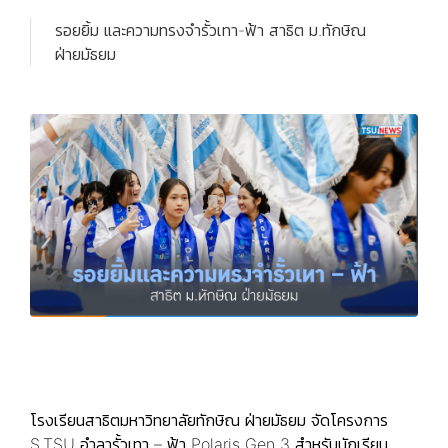
รอยยิ้ม และความทรงจำรั้วเทา-ฟ้า สาธิต ม.ทักษิณ
ฝ่ายมัธยม
โรงเรียนสาธิตมหาวิทยาลัยทักษิณ ฝ่ายมัธยม จัดโครงการ
S.TSU อำลารั้วเทา – ฟ้า Polaris Gen 3 สำหรับนักเรียน