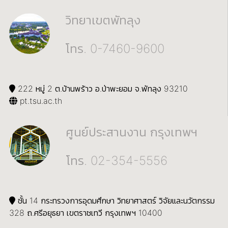
วิทยาเขตพัทลุง
โทร. 0-7460-9600
222 หมู่ 2 ต.บ้านพร้าว อ.ป่าพะยอม จ.พัทลุง 93210
pt.tsu.ac.th
ศูนย์ประสานงาน กรุงเทพฯ
โทร. 02-354-5556
ชั้น 14 กระทรวงการอุดมศึกษา วิทยาศาสตร์ วิจัยและนวัตกรรม
328 ถ.ศรีอยุธยา เขตราชเทวี กรุงเทพฯ 10400