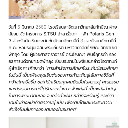
วันที่ 6 มีนาคม 2569 โรงเรียนสาธิตมหาวิทยาลัยทักษิณ ฝ่าย
มัธยม จัดโครงการ
S.TSU
อำลารั้วเทา – ฟ้า Polaris Gen
3
สำหรับนักเรียนระดับชั้นมัธยมศึกษาปีที่ 3 และมัธยมศึกษาปีที่
6 ณ หอประชุมเฉลิมพระเกียรติ มหาวิทยาลัยทักษิณ วิทยาเขต
พัทลุง โดย
ผู้ช่วยศาสตราจารย์ ดร.ธัญญา พันธ์ฤทธิ์ดำ รอง
อธิการบดีวิทยาเขตพัทลุง
เป็นประธานในพิธีและกล่าวโอวาทแก่
ผู้สำเร็จการศึกษาว่า
“การสำเร็จการศึกษาในระดับมัธยมศึกษา
ในวันนี้ เป็นเพียงจุดเริ่มต้นของการก้าวเดินสู่เส้นทางชีวิตที่
กว้างไกลยิ่งขึ้น ขอให้นักเรียนทุกคนยึดมั่นในความรู้ คุณธรรม
และประสบการณ์ที่ได้รับจากรั้วเทา–ฟ้าแห่งนี้ เป็นพลังสำคัญ
ในการพัฒนาตนเอง จงกล้าที่จะฝัน กล้าที่จะเรียนรู้ และก้าว
เดินไปข้างหน้าด้วยความมุ่งมั่น เพื่อเติบโตและประสบความ
สำเร็จในเส้นทางของตนเองในอนาคต”