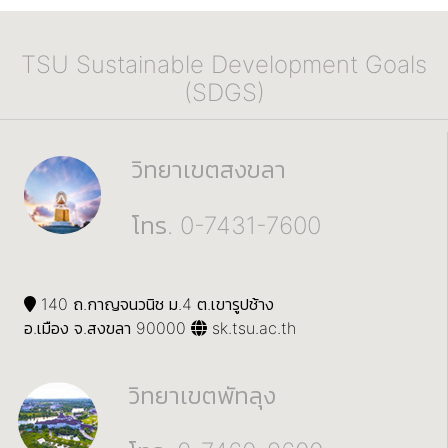
TSU Sustainable Development Goals
(SDGS)
วิทยาเขตสงขลา
โทร. 0-7431-7600
140 ถ.กาญจนวนิช ม.4 ต.เขารูปช้าง
อ.เมือง จ.สงขลา 90000
sk.tsu.ac.th
วิทยาเขตพัทลุง