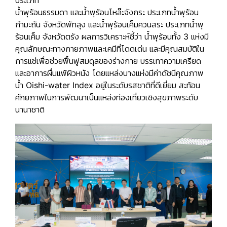
น้ำพุร้อนธรรมดา และน้ำพุร้อนโหล๊ะจังกระ ประเภทน้ำพุร้อน
กำมะถัน จังหวัดพัทลุง และน้ำพุร้อนเค็มควนสระ ประเภทน้ำพุ
ร้อนเค็ม จังหวัดตรัง
ผลการวิเคราะห์ชี้ว่า
น้ำพุร้อนทั้ง 3 แห่งมี
คุณลักษณะทางกายภาพและเคมีที่โดดเด่น และมีคุณสมบัติใน
การแช่เพื่อช่วยฟื้นฟูสมดุลของร่างกาย บรรเทาความเครียด
และอาการผื่นแพ้ผิวหนัง โดยแหล่งบางแห่งมีค่าดัชนีคุณภาพ
น้ำ
Oishi-water Index อยู่ในระดับรสชาติที่ดีเยี่ยม
สะท้อน
ศักยภาพในการพัฒนาเป็นแหล่งท่องเที่ยวเชิงสุขภาพระดับ
นานาชาติ