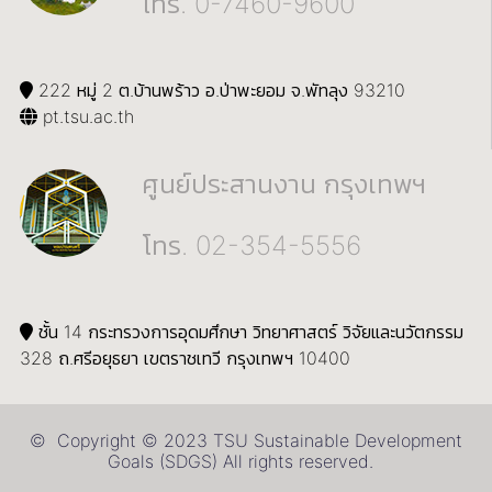
โทร. 0-7460-9600
222 หมู่ 2 ต.บ้านพร้าว อ.ป่าพะยอม จ.พัทลุง 93210
pt.tsu.ac.th
ศูนย์ประสานงาน กรุงเทพฯ
โทร. 02-354-5556
ชั้น 14 กระทรวงการอุดมศึกษา วิทยาศาสตร์ วิจัยและนวัตกรรม
328 ถ.ศรีอยุธยา เขตราชเทวี กรุงเทพฯ 10400
© Copyright © 2023 TSU Sustainable Development
Goals (SDGS) All rights reserved.