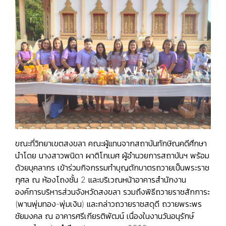
ขณะที่วิทยาเขตสงขลา คณะผู้แทนจากสถาบันทักษิณคดีศึกษา
นำโดย นางสาวพนิดา ผาติโกเมศ ผู้อำนวยการสถาบันฯ พร้อม
ด้วยบุคลากร เข้าร่วมกิจกรรมทำบุญตักบาตรถวายเป็นพระราช
กุศล ณ ห้องโถงชั้น 2 และบริเวณหน้าอาคารสำนักงาน
องค์การบริหารส่วนจังหวัดสงขลา รวมถึงพิธีถวายราชสักการะ
(พานพุ่มทอง-พุ่มเงิน) และกล่าวถวายราชสดุดี ถวายพระพร
ชัยมงคล ณ อาคารศรีเกียรติพัฒน์ เนื่องในงานวันอนุรักษ์