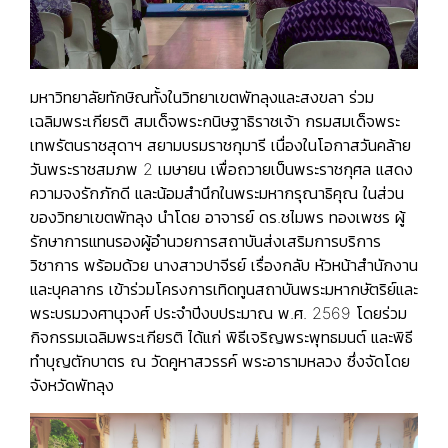
มหาวิทยาลัยทักษิณทั้งในวิทยาเขตพัทลุงและสงขลา ร่วม
เฉลิมพระเกียรติ สมเด็จพระกนิษฐาธิราชเจ้า กรมสมเด็จพระ
เทพรัตนราชสุดาฯ สยามบรมราชกุมารี เนื่องในโอกาสวันคล้าย
วันพระราชสมภพ 2 เมษายน เพื่อถวายเป็นพระราชกุศล แสดง
ความจงรักภักดี และน้อมสำนึกในพระมหากรุณาธิคุณ ในส่วน
ของวิทยาเขตพัทลุง นำโดย อาจารย์ ดร.ชไมพร ทองเพชร ผู้
รักษาการแทนรองผู้อำนวยการสถาบันส่งเสริมการบริการ
วิชาการ พร้อมด้วย นางสาวปาจีรย์ เรื่องกลับ หัวหน้าสำนักงาน
และบุคลากร เข้าร่วมโครงการเทิดทูนสถาบันพระมหากษัตริย์และ
พระบรมวงศานุวงศ์ ประจำปีงบประมาณ พ.ศ. 2569 โดยร่วม
กิจกรรมเฉลิมพระเกียรติ ได้แก่ พิธีเจริญพระพุทธมนต์ และพิธี
ทำบุญตักบาตร ณ วัดคูหาสวรรค์ พระอารามหลวง ซึ่งจัดโดย
จังหวัดพัทลุง