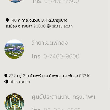
โทร. 0-7431-7600
140 ถ.กาญจนวนิช ม.4 ต.เขารูปช้าง
อ.เมือง จ.สงขลา 90000
sk.tsu.ac.th
วิทยาเขตพัทลุง
โทร. 0-7460-9600
222 หมู่ 2 ต.บ้านพร้าว อ.ป่าพะยอม จ.พัทลุง 93210
pt.tsu.ac.th
ศูนย์ประสานงาน กรุงเทพฯ