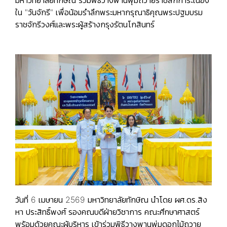
มหาวิทยาลัยทักษิณ ร่วมพิธีวางพานพุ่มถวายราชสักการะเนื่อง
ใน "วันจักรี" เพื่อน้อมรำลึกพระมหากรุณาธิคุณพระปฐมบรม
ราชจักรีวงศ์และพระผู้สร้างกรุงรัตนโกสินทร์
วันที่ 6 เมษายน 2569 มหาวิทยาลัยทักษิณ นำโดย ผศ.ดร.สิง
หา ประสิทธิ์พงศ์ รองคณบดีฝ่ายวิชาการ คณะศึกษาศาสตร์
พร้อมด้วยคณะผู้บริหาร เข้าร่วมพิธีวางพานพุ่มดอกไม้ถวาย