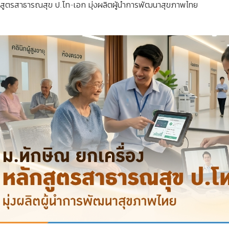
ักสูตรสาธารณสุข ป.โท-เอก มุ่งผลิตผู้นำการพัฒนาสุขภาพไทย