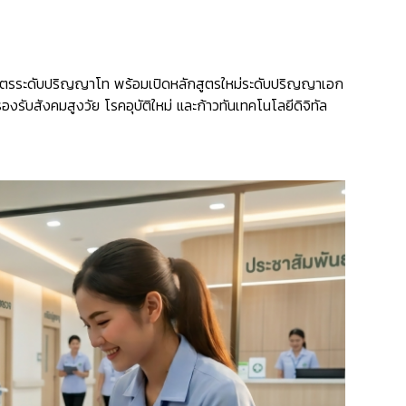
สตรระดับปริญญาโท พร้อมเปิดหลักสูตรใหม่ระดับปริญญาเอก
งรับสังคมสูงวัย โรคอุบัติใหม่ และก้าวทันเทคโนโลยีดิจิทัล