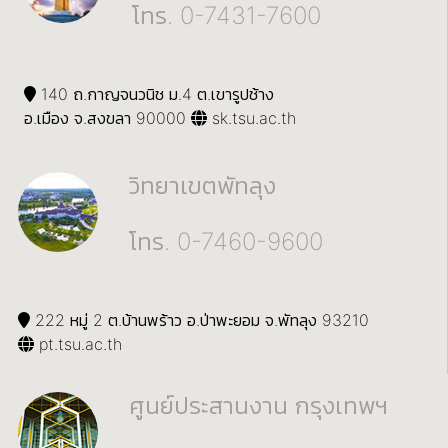
โทร. 0-7431-7600
140 ถ.กาญจนวนิช ม.4 ต.เขารูปช้าง
อ.เมือง จ.สงขลา 90000
sk.tsu.ac.th
วิทยาเขตพัทลุง
โทร. 0-7460-9600
222 หมู่ 2 ต.บ้านพร้าว อ.ป่าพะยอม จ.พัทลุง 93210
pt.tsu.ac.th
ศูนย์ประสานงาน กรุงเทพฯ