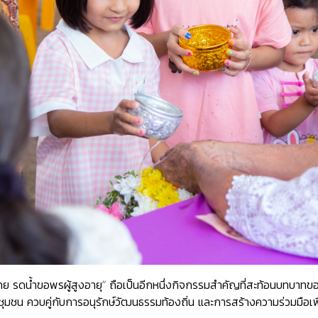
ย รดน้ำขอพรผู้สูงอายุ” ถือเป็นอีกหนึ่งกิจกรรมสำคัญที่สะท้อนบทบาท
มชน ควบคู่กับการอนุรักษ์วัฒนธรรมท้องถิ่น และการสร้างความร่วมมือเพ