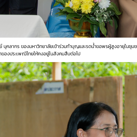
์ บุคลากร ของมหาวิทยาลัยเข้าร่วมทำบุญและรดน้ำขอพรผู้สูงอายุในชุม
่าของประเพณีไทยให้คงอยู่ในสังคมสืบต่อไป