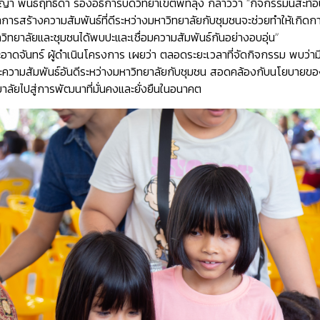
ญา พันธ์ฤทธิ์ดำ รองอธิการบดีวิทยาเขตพัทลุง กล่าวว่า “กิจกรรมนี้สะ
ว่าการสร้างความสัมพันธ์ที่ดีระหว่างมหาวิทยาลัยกับชุมชนจะช่วยทำให้เกิด
หาวิทยาลัยและชุมชนได้พบปะและเชื่อมความสัมพันธ์กันอย่างอบอุ่น”
จันทร์ ผู้ดำเนินโครงการ เผยว่า ตลอดระยะเวลาที่จัดกิจกรรม พบว่ามีประ
ละความสัมพันธ์อันดีระหว่างมหาวิทยาลัยกับชุมชน สอดคล้องกับนโยบายข
ยาลัยไปสู่การพัฒนาที่มั่นคงและยั่งยืนในอนาคต