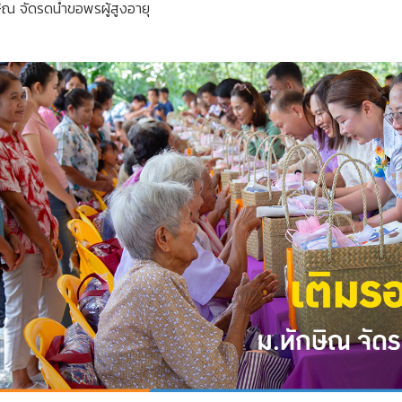
ษิณ จัดรดน้ำขอพรผู้สูงอายุ