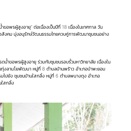
พรผู้สูงอายุ” ต่อเนื่องเป็นปีที่ 18 เนื่องในเทศกาล วัน
ื่อสังคม มุ่งอนุรักษ์วัฒนธรรมไทยควบคู่การพัฒนาชุมชนอย่าง
้ำขอพรผู้สูงอายุ ร่วมกับชุมชนรอบรั้วมหาวิทยาลัย เนื่องใน
มชนทุ่งลานโยพัฒนา หมู่ที่ 8 ตำบลบ้านพร้าว อำเภอป่าพะยอม
รรมไปยัง ชุมชนบ้านใสกลิ้ง หมู่ที่ 6 ตำบลพนางตุง อำเภอ
านใสกลิ้ง