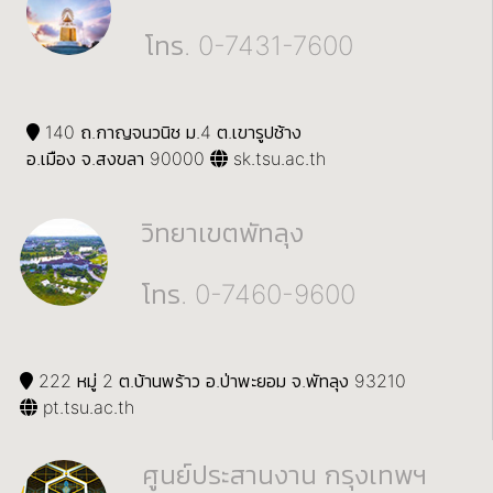
โทร. 0-7431-7600
140 ถ.กาญจนวนิช ม.4 ต.เขารูปช้าง
อ.เมือง จ.สงขลา 90000
sk.tsu.ac.th
วิทยาเขตพัทลุง
โทร. 0-7460-9600
222 หมู่ 2 ต.บ้านพร้าว อ.ป่าพะยอม จ.พัทลุง 93210
pt.tsu.ac.th
ศูนย์ประสานงาน กรุงเทพฯ