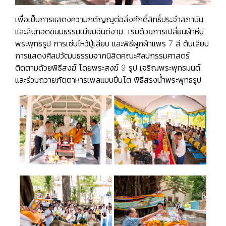
เพื่อเป็นการแสดงความกตัญญูต่อสิ่งศักดิ์สิทธิ์ประจำสถาบัน
และสืบทอดขนบธรรมเนียมอันดีงาม เริ่มด้วยการเปลี่ยนผ้าห่ม
พระพุทธรูป การเซ่นไหว้ปู่เลียบ และพิธีผูกผ้าแพร 7 สี ต้นเลียบ
การแสดงศิลปวัฒนธรรมจากนิสิตคณะศิลปกรรมศาสตร์
ติดตามด้วยพิธีสงฆ์ โดยพระสงฆ์ 9 รูป เจริญพระพุทธมนต์
และร่วมถวายภัตตาหารเพลแบบปิ่นโต พิธีสรงน้ำพระพุทธรูป