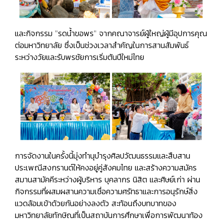
และกิจกรรม "รดน้ำขอพร" จากคณาจารย์ผู้ใหญ่ผู้มีอุปการคุณ
ต่อมหาวิทยาลัย ซึ่งเป็นช่วงเวลาสำคัญในการสานสัมพันธ์
ระหว่างวัยและรับพรชัยการเริ่มต้นปีใหม่ไทย
การจัดงานในครั้งนี้มุ่งทำนุบำรุงศิลปวัฒนธรรมและสืบสาน
ประเพณีสงกรานต์ให้คงอยู่คู่สังคมไทย และสร้างความสมัคร
สมานสามัคคีระหว่างผู้บริหาร บุคลากร นิสิต และศิษย์เก่า ผ่าน
กิจกรรมที่ผสมผสานความเชื่อความศรัทธาและการอนุรักษ์สิ่ง
แวดล้อมเข้าด้วยกันอย่างลงตัว สะท้อนถึงบทบาทของ
มหาวิทยาลัยทักษิณที่เป็นสถาบันการศึกษาเพื่อการพัฒนาท้อง