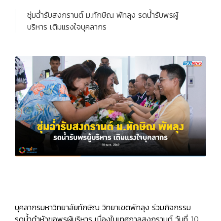
ชุ่มฉ่ำรับสงกรานต์ ม.ทักษิณ พัทลุง รดน้ำรับพรผู้
บริหาร เติมแรงใจบุคลากร
บุคลากรมหาวิทยาลัยทักษิณ วิทยาเขตพัทลุง ร่วมกิจกรรม
รดน้ำดำหัวขอพรผู้บริหาร เนื่องในเทศกาลสงกรานต์ วันที่ 10