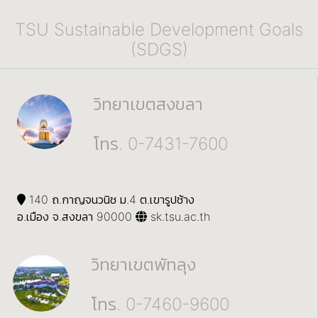
TSU Sustainable Development Goals
(SDGS)
วิทยาเขตสงขลา
โทร. 0-7431-7600
140 ถ.กาญจนวนิช ม.4 ต.เขารูปช้าง
อ.เมือง จ.สงขลา 90000
sk.tsu.ac.th
วิทยาเขตพัทลุง
โทร. 0-7460-9600