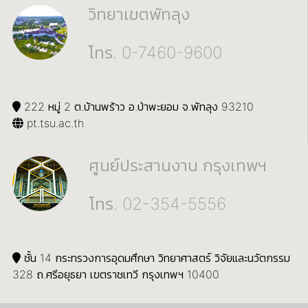
วิทยาเขตพัทลุง
โทร. 0-7460-9600
222 หมู่ 2 ต.บ้านพร้าว อ.ป่าพะยอม จ.พัทลุง 93210
pt.tsu.ac.th
ศูนย์ประสานงาน กรุงเทพฯ
โทร. 02-354-5556
ชั้น 14 กระทรวงการอุดมศึกษา วิทยาศาสตร์ วิจัยและนวัตกรรม
328 ถ.ศรีอยุธยา เขตราชเทวี กรุงเทพฯ 10400