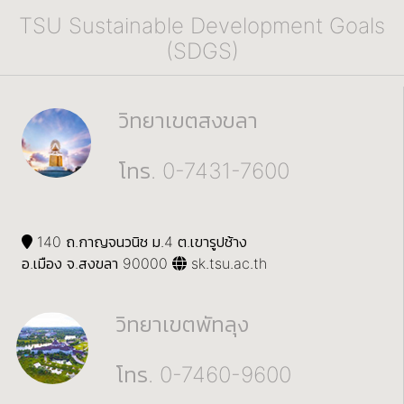
TSU Sustainable Development Goals
(SDGS)
วิทยาเขตสงขลา
โทร. 0-7431-7600
140 ถ.กาญจนวนิช ม.4 ต.เขารูปช้าง
อ.เมือง จ.สงขลา 90000
sk.tsu.ac.th
วิทยาเขตพัทลุง
โทร. 0-7460-9600