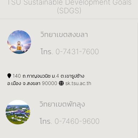
TSU Sustainable Development Goals
(SDGS)
วิทยาเขตสงขลา
โทร. 0-7431-7600
140 ถ.กาญจนวนิช ม.4 ต.เขารูปช้าง
อ.เมือง จ.สงขลา 90000
sk.tsu.ac.th
วิทยาเขตพัทลุง
โทร. 0-7460-9600