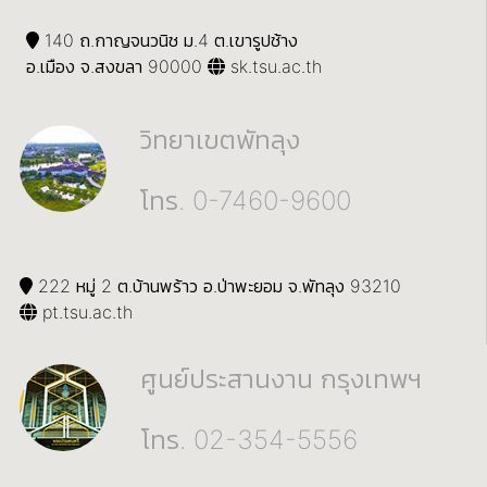
140 ถ.กาญจนวนิช ม.4 ต.เขารูปช้าง
อ.เมือง จ.สงขลา 90000
sk.tsu.ac.th
วิทยาเขตพัทลุง
โทร. 0-7460-9600
222 หมู่ 2 ต.บ้านพร้าว อ.ป่าพะยอม จ.พัทลุง 93210
pt.tsu.ac.th
ศูนย์ประสานงาน กรุงเทพฯ
โทร. 02-354-5556