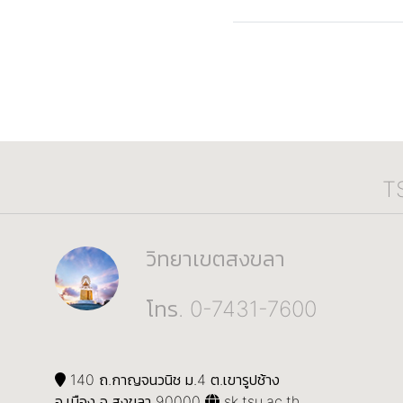
T
วิทยาเขตสงขลา
โทร. 0-7431-7600
140 ถ.กาญจนวนิช ม.4 ต.เขารูปช้าง
อ.เมือง จ.สงขลา 90000
sk.tsu.ac.th