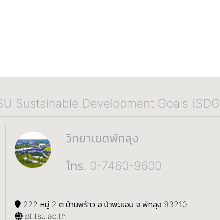
SU Sustainable Development Goals (SDG
วิทยาเขตพัทลุง
โทร. 0-7460-9600
222 หมู่ 2 ต.บ้านพร้าว อ.ป่าพะยอม จ.พัทลุง 93210
pt.tsu.ac.th