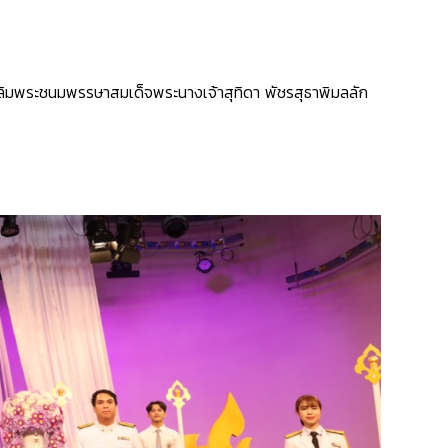
ฉลิมพระชนมพรรษาสมเด็จพระนางเจ้าสุทิดา พัชรสุธาพิมลลัก