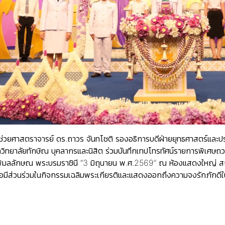
้ช่วยศาสตราจารย์ ดร.ถาวร จันทโชติ รองอธิการบดีฝ่ายยุทธศาสตร์แล
มหาวิทยาลัยทักษิณ บุคลากรและนิสิต ร่วมบันทึกเทปโทรทัศน์รายการพิเ
าพิมลลักษณ พระบรมราชินี “3 มิถุนายน พ.ศ.2569” ณ ห้องแสดงใหญ่ สถา
่อมีส่วนร่วมในกิจกรรมเฉลิมพระเกียรติและแสดงออกถึงความจงรักภักดีใ