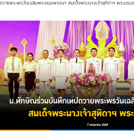
ทปถวายพระพรวันเฉลิมพระชนมพรรษา สมเด็จพระนางเจ้าสุทิดาฯ พระบรมรา