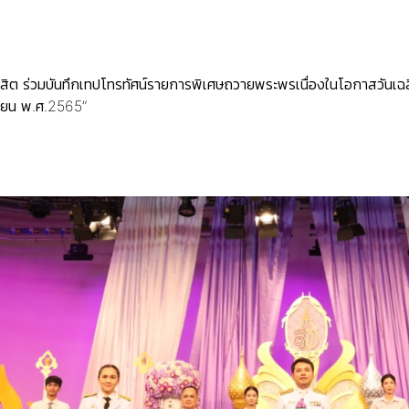
นิสิต ร่วมบันทึกเทปโทรทัศน์รายการพิเศษถวายพระพรเนื่องในโอกาสวันเ
นายน พ.ศ.2565”