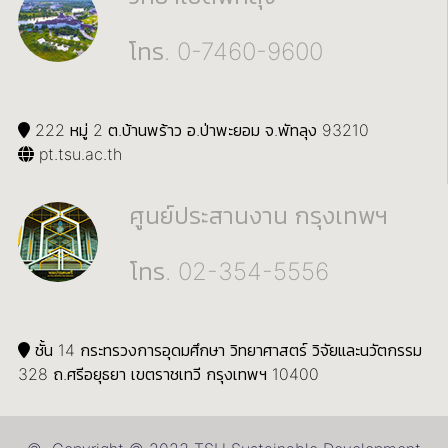
โทร. 0-7460-9600
222 หมู่ 2 ต.บ้านพร้าว อ.ป่าพะยอม จ.พัทลุง 93210
pt.tsu.ac.th
ศูนย์ประสานงาน กรุงเทพฯ
โทร. 02-354-5556
ชั้น 14 กระทรวงการอุดมศึกษา วิทยาศาสตร์ วิจัยและนวัตกรรม
328 ถ.ศรีอยุธยา เขตราชเทวี กรุงเทพฯ 10400