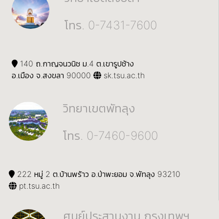
โทร. 0-7431-7600
140 ถ.กาญจนวนิช ม.4 ต.เขารูปช้าง
อ.เมือง จ.สงขลา 90000
sk.tsu.ac.th
วิทยาเขตพัทลุง
โทร. 0-7460-9600
222 หมู่ 2 ต.บ้านพร้าว อ.ป่าพะยอม จ.พัทลุง 93210
pt.tsu.ac.th
ศูนย์ประสานงาน กรุงเทพฯ