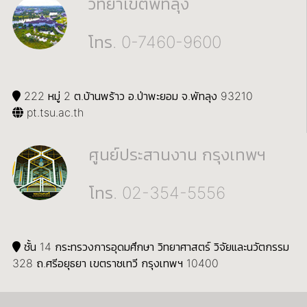
วิทยาเขตพัทลุง
โทร. 0-7460-9600
222 หมู่ 2 ต.บ้านพร้าว อ.ป่าพะยอม จ.พัทลุง 93210
pt.tsu.ac.th
ศูนย์ประสานงาน กรุงเทพฯ
โทร. 02-354-5556
ชั้น 14 กระทรวงการอุดมศึกษา วิทยาศาสตร์ วิจัยและนวัตกรรม
328 ถ.ศรีอยุธยา เขตราชเทวี กรุงเทพฯ 10400