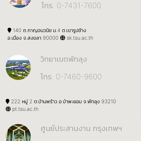
โทร. 0-7431-7600
140 ถ.กาญจนวนิช ม.4 ต.เขารูปช้าง
อ.เมือง จ.สงขลา 90000
sk.tsu.ac.th
วิทยาเขตพัทลุง
โทร. 0-7460-9600
222 หมู่ 2 ต.บ้านพร้าว อ.ป่าพะยอม จ.พัทลุง 93210
pt.tsu.ac.th
ศูนย์ประสานงาน กรุงเทพฯ