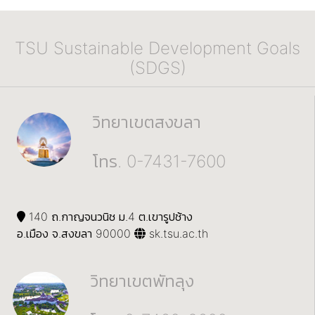
TSU Sustainable Development Goals
(SDGS)
วิทยาเขตสงขลา
โทร. 0-7431-7600
140 ถ.กาญจนวนิช ม.4 ต.เขารูปช้าง
อ.เมือง จ.สงขลา 90000
sk.tsu.ac.th
วิทยาเขตพัทลุง