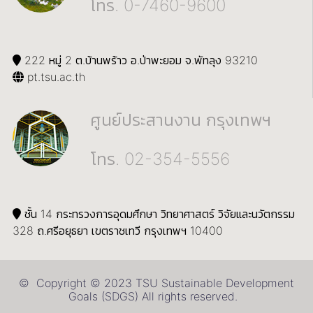
โทร. 0-7460-9600
222 หมู่ 2 ต.บ้านพร้าว อ.ป่าพะยอม จ.พัทลุง 93210
pt.tsu.ac.th
ศูนย์ประสานงาน กรุงเทพฯ
โทร. 02-354-5556
ชั้น 14 กระทรวงการอุดมศึกษา วิทยาศาสตร์ วิจัยและนวัตกรรม
328 ถ.ศรีอยุธยา เขตราชเทวี กรุงเทพฯ 10400
© Copyright © 2023 TSU Sustainable Development
Goals (SDGS) All rights reserved.