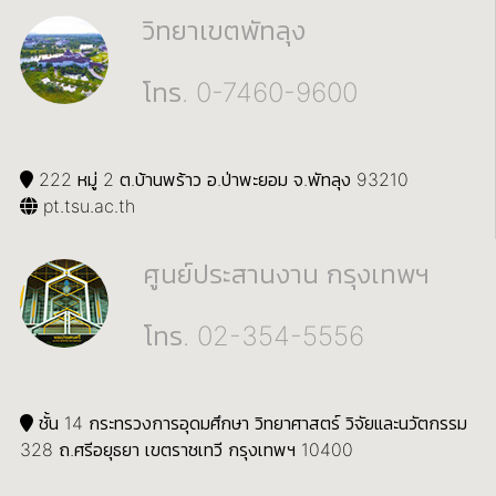
วิทยาเขตพัทลุง
โทร. 0-7460-9600
222 หมู่ 2 ต.บ้านพร้าว อ.ป่าพะยอม จ.พัทลุง 93210
pt.tsu.ac.th
ศูนย์ประสานงาน กรุงเทพฯ
โทร. 02-354-5556
ชั้น 14 กระทรวงการอุดมศึกษา วิทยาศาสตร์ วิจัยและนวัตกรรม
328 ถ.ศรีอยุธยา เขตราชเทวี กรุงเทพฯ 10400