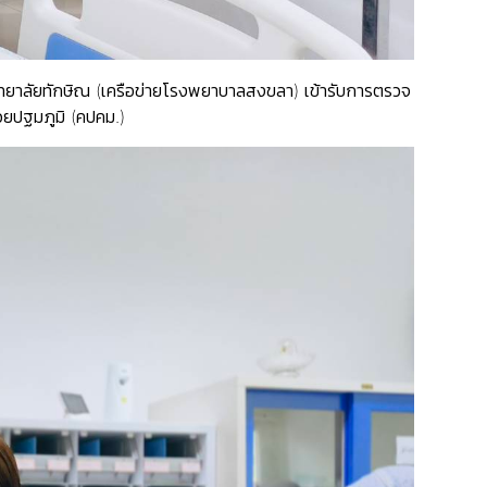
ทยาลัยทักษิณ (เครือข่ายโรงพยาบาลสงขลา) เข้ารับการตรวจ
วยปฐมภูมิ (คปคม.)