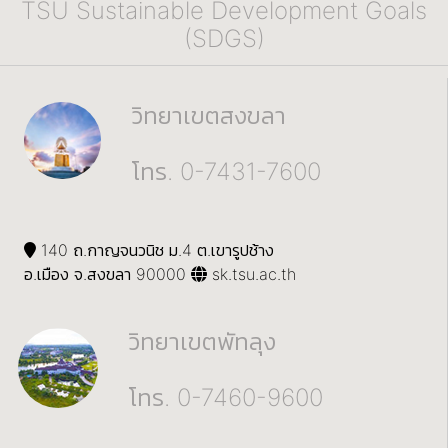
TSU Sustainable Development Goals
(SDGS)
วิทยาเขตสงขลา
โทร. 0-7431-7600
140 ถ.กาญจนวนิช ม.4 ต.เขารูปช้าง
อ.เมือง จ.สงขลา 90000
sk.tsu.ac.th
วิทยาเขตพัทลุง
โทร. 0-7460-9600