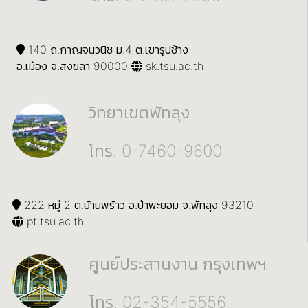
140 ถ.กาญจนวนิช ม.4 ต.เขารูปช้าง
อ.เมือง จ.สงขลา 90000
sk.tsu.ac.th
วิทยาเขตพัทลุง
โทร. 0-7460-9600
222 หมู่ 2 ต.บ้านพร้าว อ.ป่าพะยอม จ.พัทลุง 93210
pt.tsu.ac.th
ศูนย์ประสานงาน กรุงเทพฯ
โทร. 02-354-5556