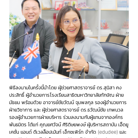
พิธีลงนามในครั้งนี้นำโดย ผู้ช่วยศาสตราจารย์ ดร.สุนิสา คง
ประสิทธิ์ ผู้อำนวยการโรงเรียนสาธิตมหาวิทยาลัยทักษิณ ฝ่าย
มัธยม พร้อมด้วย อาจารย์ชัยวัฒน์ จุมพลกุล รองผู้อำนวยการ
ฝ่ายวิชาการ และ ผู้ช่วยศาสตราจารย์ ดร.ธวัฒน์ชัย เทพนวล
รองผู้อำนวยการฝ่ายบริหาร ร่วมลงนามกับผู้แทนจากองค์กร
พันธมิตร ได้แก่ คุณยศวัจน์ ศิริดิษยพงษ์ ผู้บริหารสถาบัน เอ็ดยู
เคชั่น แอนด์ ดีเวลล็อปเม้นท์ เอ็กซเพิร์ท จำกัด (edudee) และ