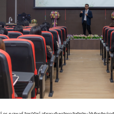
ดร.ณฐพงศ์ จิตรนิรัตน์ อธิการบดีมหาวิทยาลัยทักษิณ ให้เกียรติกล่าวต้อ