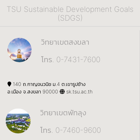
TSU Sustainable Development Goals
(SDGS)
วิทยาเขตสงขลา
โทร. 0-7431-7600
140 ถ.กาญจนวนิช ม.4 ต.เขารูปช้าง
อ.เมือง จ.สงขลา 90000
sk.tsu.ac.th
วิทยาเขตพัทลุง
โทร. 0-7460-9600