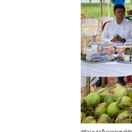
พิธีวางเสาเข็มอาคารศูนย์