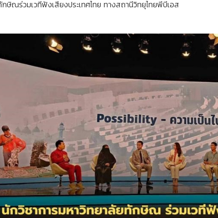
ทักษิณร่วมเวทีฟังเสียงประเทศไทย ทางสถานีวิทยุไทยพีบีเอส