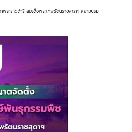
งมาจากพระราชดำริ สมเด็จพระเทพรัตนราชสุดาฯ สยามบรม