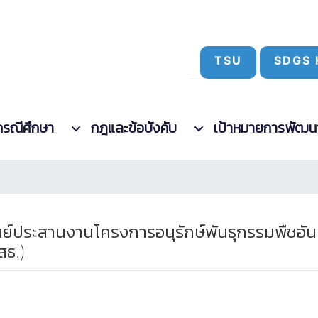
TSU
SDGS 
กรณีศึกษา
กฎและข้อบังคับ
เป้าหมายการพัฒนาที
งศูนย์ประสานงานโครงการอนุรักษ์พันธุกรรมพืชอ
สธ.)