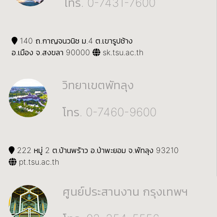
โทร. 0-7431-7600
140 ถ.กาญจนวนิช ม.4 ต.เขารูปช้าง
อ.เมือง จ.สงขลา 90000
sk.tsu.ac.th
วิทยาเขตพัทลุง
โทร. 0-7460-9600
222 หมู่ 2 ต.บ้านพร้าว อ.ป่าพะยอม จ.พัทลุง 93210
pt.tsu.ac.th
ศูนย์ประสานงาน กรุงเทพฯ