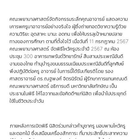
คณะพยาบาลศาสตร์จัดกิจกรรมระลึกคุณอาจารย์ แสดงความ
เคารพครูบาอาจารย์อย่างจริงใจ ผู้ซึ่งถ่ายทอดวิชาความรู้ด้วย
ความวิริยะ อุตสาหะ มานะ อดทน เพื่อให้บรรลุเป้าหมายปลาย
ทางของการศึกษา ตามที่ตั้งใจไว้ เมื่อวันที่ 11 กรกฏาคม 2567
คณะพยาบาลศาสตร์ จัดพิธีไหว้ครูประจำปี 2567 ณ ห้อง
ประชุม 300 อาคารเทพรันต์วิทยารักษ์ สืบสานประเพณีอันดี
งามของไทย ทำนุบำรุงขนบธรรมเนียมประเพณีอันดีที่ลูกศิษย์
พึงปฏิบัติต่อครู อาจารย์ ในการนี้ได้รับเกียรติโดย รอง
ศาสตราจารย์ ดร.ณฐพงศ์ จิตรนิรัตน์ ผู้รักษาการแทนคณบดี
คณะพยาบาลศาสตร์ อธิการบดี มหาวิทยาลัยทักษิณ เป็น
ประธานในพิธี ให้โอวาทและข้อคิดดีๆแก่นิสิต เพื่อนำไปประยุกต์
ใช้ในชีวิตประจำวัน
ภายหลังการเปิดพิธี นิสิตร่วมกล่าวคำบูชาครู มอบพานไหว้ครู
และดอกไม้ ซึ่งเสมือนเครื่องสักการะ ที่มาประสิทธิ์ประสาทความ