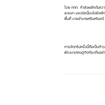
โดย ททท. กำลังผลักดันความ
สงขลา และต่อเนื่องไปยังพัทล
พื้นที่ นายอำเภอศรีนครินท
การจัดทริปครั้งนี้ถือเป็นก
พัฒนาเศรษฐกิจท้องถิ่นอย่าง