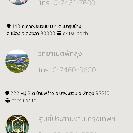
โทร. 0-7431-7600
140 ถ.กาญจนวนิช ม.4 ต.เขารูปช้าง
อ.เมือง จ.สงขลา 90000
sk.tsu.ac.th
วิทยาเขตพัทลุง
โทร. 0-7460-9600
222 หมู่ 2 ต.บ้านพร้าว อ.ป่าพะยอม จ.พัทลุง 93210
pt.tsu.ac.th
ศูนย์ประสานงาน กรุงเทพฯ