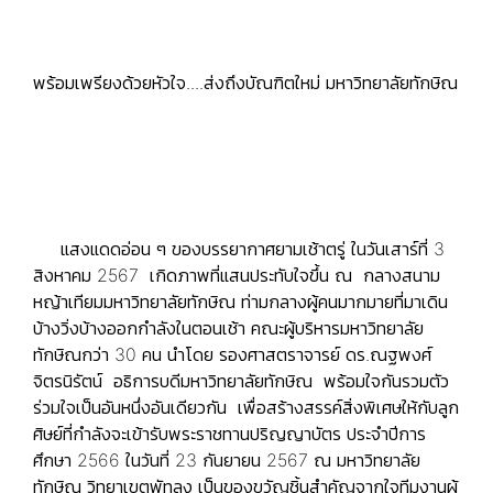
พร้อมเพรียงด้วยหัวใจ....ส่งถึงบัณฑิตใหม่ มหาวิทยาลัยทักษิณ
แสงแดดอ่อน ๆ ของบรรยากาศยามเช้าตรู่ ในวันเสาร์ที่ 3
สิงหาคม 2567 เกิดภาพที่แสนประทับใจขึ้น ณ กลางสนาม
หญ้าเทียมมหาวิทยาลัยทักษิณ ท่ามกลางผู้คนมากมายที่มาเดิน
บ้างวิ่งบ้างออกกำลังในตอนเช้า คณะผู้บริหารมหาวิทยาลัย
ทักษิณกว่า 30 คน นำโดย รองศาสตราจารย์ ดร.ณฐพงศ์
จิตรนิรัตน์ อธิการบดีมหาวิทยาลัยทักษิณ พร้อมใจกันรวมตัว
ร่วมใจเป็นอันหนึ่งอันเดียวกัน เพื่อสร้างสรรค์สิ่งพิเศษให้กับลูก
ศิษย์ที่กำลังจะเข้ารับพระราชทานปริญญาบัตร ประจำปีการ
ศึกษา 2566 ในวันที่ 23 กันยายน 2567 ณ มหาวิทยาลัย
ทักษิณ วิทยาเขตพัทลุง เป็นของขวัญชิ้นสำคัญจากใจทีมงานผู้