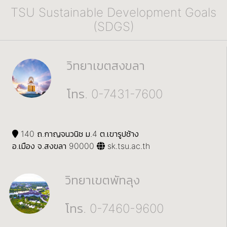
TSU Sustainable Development Goals
(SDGS)
วิทยาเขตสงขลา
โทร. 0-7431-7600
140 ถ.กาญจนวนิช ม.4 ต.เขารูปช้าง
อ.เมือง จ.สงขลา 90000
sk.tsu.ac.th
วิทยาเขตพัทลุง
โทร. 0-7460-9600