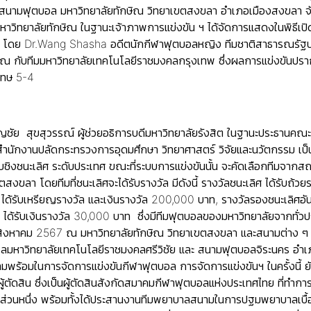
 สนามฟุตบอล มหาวิทยาลัยทักษิณ วิทยาเขตสงขลา อำเภอเมืองสงขลา จั
มหาวิทยาลัยทักษิณ ในฐานะเจ้าภาพการแข่งขัน ฯ ได้จัดการแสดงในพิธีเ
โดย Dr.Wang Shasha อดีตนักกีฬาฟุตบอลหญิง ทีมชาติสาธารณรัฐประช
กษิณ กับทีมมหาวิทยาลัยเทคโนโลยีราชมงคลกรุงเทพ ซึ่งผลการแข่งขัน
ดโทษ 5-4
ญชัย สุขสุวรรณ์ ผู้ช่วยอธิการบดีมหาวิทยาลัยรังสิต ในฐานะประธานคณะ
ำนักงานปลัดกระทรวงการอุดมศึกษา วิทยาศาสตร์ วิจัยและนวัตกรรม เป็
อบชิงชนะเลิศ ระดับประเทศ ขณะที่ระบบการแข่งขันนั้น จะคัดเลือกทีมจากสถา
สงขลา โดยทีมที่ชนะเลิศจะได้รับรางวัล มีดังนี้ รางวัลชนะเลิศ ได้รับถ
1 ได้รับเหรียญรางวัล และเงินรางวัล 200,000 บาท, รางวัลรองชนะเลิศอัน
 3 ได้รับเงินรางวัล 30,000 บาท ซึ่งมีทีมฟุตบอลของมหาวิทยาลัยจากทั
2 สิงหาคม 2567 ณ มหาวิทยาลัยทักษิณ วิทยาเขตสงขลา และสนามต่าง ๆ ใ
หาวิทยาลัยเทคโนโลยีราชมงคลศรีวิชัย และ สนามฟุตบอลจิระนคร อำเ
มพร้อมในการจัดการแข่งขันกีฬาฟุตบอล การจัดการแข่งขันฯ ในครั้งนี้ 
ตัดสิน ซึ่งเป็นผู้ตัดสินสังกัดสมาคมกีฬาฟุตบอลแห่งประเทศไทย ที่ทำก
่นส่วนหนึ่ง พร้อมทั้งได้ประสานงานทีมพยาบาลสนามในการปฐมพยาบาลเบื้องต