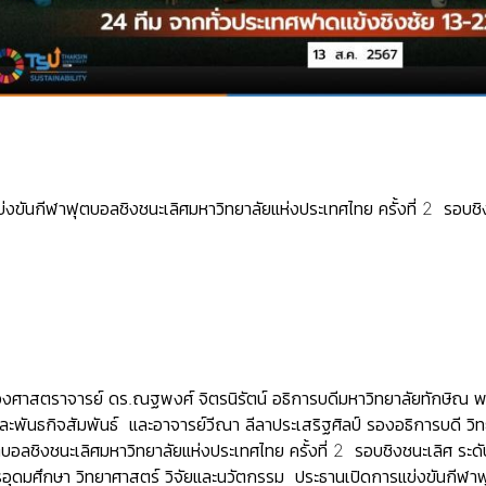
่งขันกีฬาฟุตบอลชิงชนะเลิศมหาวิทยาลัยแห่งประเทศไทย ครั้งที่ 2 รอบชิ
งศาสตราจารย์ ดร.ณฐพงศ์ จิตรนิรัตน์ อธิการบดีมหาวิทยาลัยทักษิณ พร
และพันธกิจสัมพันธ์ และอาจารย์วีณา ลีลาประเสริฐศิลป์ รองอธิการบดี ว
ุตบอลชิงชนะเลิศมหาวิทยาลัยแห่งประเทศไทย ครั้งที่ 2 รอบชิงชนะเลิศ ระด
ุดมศึกษา วิทยาศาสตร์ วิจัยและนวัตกรรม ประธานเปิดการแข่งขันกีฬาฟุ