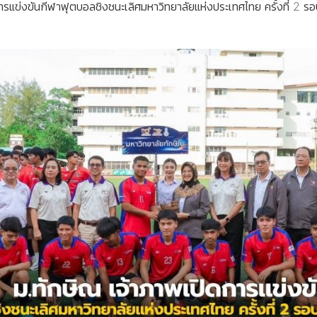
รแข่งขันกีฬาฟุตบอลชิงชนะเลิศมหาวิทยาลัยแห่งประเทศไทย ครั้งที่ 2 รอ