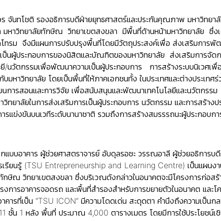
วร จันทโชติ รองอธิการบดีฝ่ายยุทธศาสตร์และประกันคุณภาพ
มหาวิทยาลั
 มหาวิทยาลัยทักษิณ วิทยาเขตสงขลา มีพื้นที่ด้านหน้ามหาวิทยาลัย ซึ่งเดิ
ดโทรม จึงมีแผนการปรับปรุงพื้นที่โดยมีวัตถุประสงค์เพื่อ ส่งเสริมกา
ป็นผู้ประกอบการของนิสิตและบัณฑิตของมหาวิทยาลัย ส่งเสริมการจัดก
ยี/นวัตกรรมเพื่อพัฒนาความเป็นผู้ประกอบการ การสร้างระบบนิเวศเพื่อ
ับมหาวิทยาลัย โดยเป็นพื้นที่ให้ภาคเอกชนทั้ง ในประเทศและต่างประเทศร่
ยนการสอนและการวิจัย เพื่อสนับสนุนและพัฒนาเทคโนโลยีและนวัตกรรม แ
หาวิทยาลัยในการส่งเสริมการเป็นผู้ประกอบการ นวัตกรรม และการสร้างประ
ารแข่งขันบนเวทีระดับนานาชาติ รวมถึงการสร้างสมรรรถนะผู้ประกอบก
อกแบบอาคาร
ผู้ช่วยศาสตราจารย์ อับดุลรอซะ วรรณอาลี ผู้ช่วยอธิการบด
รียนรู้ (TSU Entrepreneurship and Learning Centre) เป็นแผนงานหนึ
ัยทักษิณ วิทยาเขตสงขลา ซึ่งบริเวณดังกล่าวในอนาคตจะมีโครงการก่อสร
รงการอาคารจอดรถ และพื้นที่สำรองสำหรับการขยายตัวในอนาคต และโครง
รที่เป็น “TSU ICON” มีความโดดเด่น สะดุดตา คำนึงถึงความเป็นกลาง
ชั้น 1 หลัง พื้นที่ ประมาณ 4,000 ตารางเมตร โดยมีการใช้ประโยชน์เชิงพื้