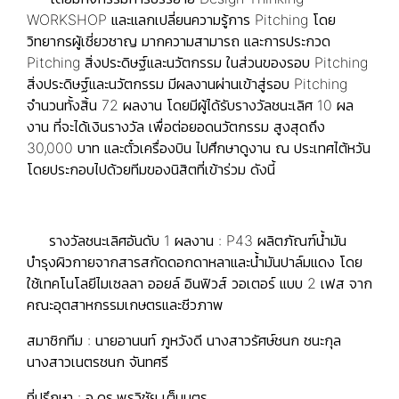
WORKSHOP และแลกเปลี่ยนความรู้การ Pitching โดย
วิทยากรผู้เชี่ยวชาญ มากความสามารถ และการประกวด
Pitching สิ่งประดิษฐ์และนวัตกรรม ในส่วนของรอบ Pitching
สิ่งประดิษฐ์และนวัตกรรม มีผลงานผ่านเข้าสู่รอบ Pitching
จำนวนทั้งสิ้น 72 ผลงาน โดยมีผู้ได้รับรางวัลชนะเลิศ 10 ผล
งาน ที่จะได้เงินรางวัล เพื่อต่อยอดนวัตกรรม สูงสุดถึง
30,000 บาท และตั๋วเครื่องบิน ไปศึกษาดูงาน ณ ประเทศไต้หวัน
โดยประกอบไปด้วยทีมของนิสิตที่เข้าร่วม ดังนี้
รางวัลชนะเลิศอันดับ 1 ผลงาน : P43 ผลิตภัณฑ์น้ำมัน
บำรุงผิวกายจากสารสกัดดอกดาหลาและน้ำมันปาล์มแดง โดย
ใช้เทคโนโลยีไมเซลลา ออยล์ อินฟิวส์ วอเตอร์ แบบ 2 เฟส จาก
คณะอุตสาหกรรมเกษตรและชีวภาพ
สมาชิกทีม : นายอานนท์ ภูหวังดี นางสาวรัศษ์ชนก ชนะกุล
นางสาวเนตรชนก จันทศรี
ที่ปรึกษา : อ.ดร.พรวิชัย เต็มบุตร