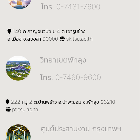
โทร. 0-7431-7600
140 ถ.กาญจนวนิช ม.4 ต.เขารูปช้าง
อ.เมือง จ.สงขลา 90000
sk.tsu.ac.th
วิทยาเขตพัทลุง
โทร. 0-7460-9600
222 หมู่ 2 ต.บ้านพร้าว อ.ป่าพะยอม จ.พัทลุง 93210
pt.tsu.ac.th
ศูนย์ประสานงาน กรุงเทพฯ