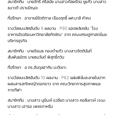
สมาชิกทีม : นายจักรี ศรีสมัย นางสาวกัลยรัตน์ ชูแก้ว นางสาว
ธนาวดี ปราบปัญจะ
ที่ปรึกษา : อาจารย์รัตติกาล เรืองฤทธิ์ ผศ.มาลี คำคง
รางวัลชนะเลิศอันดับ 9 ผลงาน : P90 แอปพลิเคชัน "โรง
อาหารอัจฉริยะมหาวิทยาลัยทักษิณ" จาก คณะเศรษฐศาสตร์และ
บริหารธุรกิจ
สมาชิกทีม : นายจิรเมธ ทองดำแก้ว นางสาวจิตตินันท์
สัมพันธมิตร นายธนวันต์ พิสุทธิ์กวิน
ที่ปรึกษา : อ.ดร.อับดุลฮากิม มะดีเยาะ
รางวัลชนะเลิศอันดับ 10 ผลงาน : P62 แผ่นฟิล์มละลายในปาก
ผสมสารสกัดหญ้าดอกขาว จาก คณะวิทยาการสุขภาพและ
การกีฬา
สมาชิกทีม : นางสาว มุมีนะห์ แวอีแต นางสาว คอลีเยาะห์ เจะมะ
นางสาว เฮารอ เพชรกาหรีม