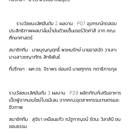
รางวัลชนะเลิศอันดับ 2 ผลงาน : P07 อุปกรณ์ทดสอบ
ประสิทธิภาพผลปาล์มน้ำมันด้วยเซ็นเซอร์วัดค่าสี จาก คณะ
ศึกษาศาสตร์
สมาชิกทีม : นายบุญญฤทธิ์ พรหมรักษ์ นายอาฮมัด วาเลาะ
นางสาวชญาภัทร สิทธิพันธ์
ที่ปรึกษา : ผศ.ดร. จิราพร ช่อมณี นายศุภกร กตาธิการกุล
รางวัลชนะเลิศอันดับ 3 ผลงาน : P29 ผลิตภัณฑ์เสริมอาหาร
เม็ดฟู่จากเอนไซม์โบรมีเลน จากคณะอุตสาหกรรมเกษตรและ
ชีวภาพ
สมาชิกทีม : สุจิรา เหมือนแก้ว ณัฐกาญจน์ รัตนะ วิลาสินี ชน
ชอบธรรม