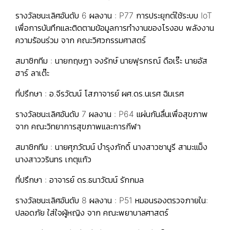
รางวัลชนะเลิศอันดับ 6 ผลงาน : P77 การประยุกต์ใช้ระบบ IoT
เพื่อการบันทึกและติดตามข้อมูลการทำงานของโรงอบ พลังงาน
ความร้อนร่วม จาก คณะวิศวกรรมศาสตร์
สมาชิกทีม : นายกฤษฎา จงรักษ์ นายฟุรกรณ์ ดือเร๊ะ นายอัส
ฮาร์ ลาเต๊ะ
ที่ปรึกษา : อ.จีรวัฒน์ โสภาจารย์ ผศ.ดร.นเรศ ฉิมเรศ
รางวัลชนะเลิศอันดับ 7 ผลงาน : P64 แผ่นกันลื่นเพื่อสุขภาพ
จาก คณะวิทยาการสุขภาพและการกีฬา
สมาชิกทีม : นายศุภวัฒน์ บำรุงภักดิ์ นางสาวซานูรี สามะแม็ง
นางสาววรินทร เกตุแก้ว
ที่ปรึกษา : อาจารย์ ดร.ธนาวัฒน์ รักกมล
รางวัลชนะเลิศอันดับ 8 ผลงาน : P51 หมอนรองตรวจภายใน:
ปลอดภัย ใส่ใจผู้หญิง จาก คณะพยาบาลศาสตร์