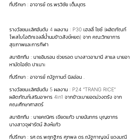
ที่ปรึกษา : อาจารย์ ดร.พรวิชัย เต็มบุตร
รางวัลชนะเลิศอันดับ 4 ผลงาน : P30 เฮลลี่ ไซซ์ (ผลิตภัณฑ์
โพสไบโอติกเจลลี่น้ำนมข้าวสังข์หยด) จาก คณะวิทยาการ
สุขภาพและการกีฬา
สมาชิกทีม : นายอิมรอน ช่วยรอด นางสาวอามานี สาแล นายอา
หามัดไอซัด ปาเนาะ
ที่ปรึกษา : อาจารย์ ณัฐกานต์ นิลอ่อน .
รางวัลชนะเลิศอันดับ 5 ผลงาน : P24 “TRANG RICE”
ผลิตภัณฑ์เสริมอาหาร 4in1 จากข้าวเบายอดม่วงตรัง จาก
คณะศึกษาศาสตร์
สมาชิกทีม : นายคณิศร เขียดแก้ว นายนันทกร บุญชากร
นางสาวจุฬารัตน์ สิงห์แก้ว
ที่ปรึกษา : รศ.ดร.พฤทฐิภร ศุภพล ดร.ณัฐกาญจน์ แดงมณี