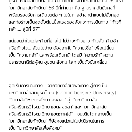
บูรณ์ หากย้อนนับกลับไป ถือว่าเดินทางมาไกลไม่น้อย สำหรับเรา
“มหาวิทยาลัยทักษิณ” 56 ปีที่ผ่านมา คือ ฐานรากอันมั่นคงที่
พร้อมรองรับการเติบโตต่อ ๆ ไปในกาลข้างหน้าแบบไม่ยั้งหยุด
และก่อร่างเป็นจุดตั้งต้นแข็งแรงของจังหวะการเดินทาง
“ก้าวที่
กล้า.... สู่ปีที่ 57”
แน่นอนว่าในแต่ละก้าวที่ย่างไป ไม่ว่าจะก้าวยาว ก้าวสั้น ก้าวช้า
หรือก้าวไว... ล้วนไม่ง่าย ต้องอาศัย
“ความเชื่อ”
เพื่อเปลี่ยน
เป็น
“ความกล้า”
และพร้อมเดินหน้าโดยมี
“ความรัก”
ความ
ปรารถนาดีต่อผู้คน ชุมชน สังคม โลก เป็นตัวขับเคลื่อน
จุดเริ่มการเดินทาง....จากวิทยาลัยเฉพาะทาง สู่การเป็น
มหาวิทยาลัยสมบูรณ์แบบ (Comprehensive University)
“วิทยาลัยวิชาการศึกษา สงขลา” สู่ “มหาวิทยาลัย
ศรีนครินทรวิโรฒ วิทยาเขตสงขลา” และ “มหาวิทยาลัย
ศรีนครินทรวิโรฒ วิทยาเขตภาคใต้” จนเติบโตกลายเป็น
“มหาวิทยาลัยทักษิณ” ที่ยังคงแน่วแน่ในปณิธานในการ
เป็น
“มหาวิทยาลัยเพื่อสังคม”