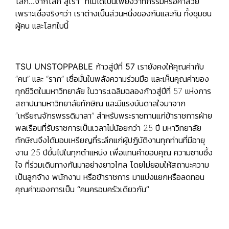
โลก...จากโลก สู่เรา”
ที่ไม่ได้เป็นเพียงวาทกรรมหรือคำสวย
เพราะเชื่อจริงๆว่า
เราต่างเป็นส่วนหนึ่งของกันและกัน ทั้งชุมชน
ผู้คน และโลกใบนี้
TSU UNSTOPPABLE ก้าวสู่ปีที่ 57
เรายังคงให้คุณค่ากับ
“คน” และ “ราก” เชื่อมั่นในพลังความร่วมมือ และเห็น
คุณค่าของ
ทุกชีวิต
ในมหาวิทยาลัย ในวาระเฉลิมฉลองก้าวสู่ปีที่ 57 แห่งการ
สถาปนามหาวิทยาลัยทักษิณ และมีแรงบันดาลใจมาจาก
“เหรียญจักรพรรดิมาลา” สำหรับพระราชทานแก่ข้าราชการฝ่าย
พลเรือนที่รับราชการเป็นเวลาไม่น้อยกว่า 25 ปี มหาวิทยาลัย
ทักษิณจึงได้มอบเหรียญที่ระลึกแก่ผู้ปฏิบัติงานทุกท่านที่มีอายุ
งาน 25 ปีขึ้นไปในทุกตำแหน่ง เพื่อแทนคำขอบคุณ ความซาบซึ้ง
ใจ ที่ร่วมเดินทางกันมาอย่างยาวไกล โดยไม่ยอมให้สถานะความ
เป็นลูกจ้าง พนักงาน หรือข้าราชการ มาแบ่งแยกหรือลดทอน
คุณค่าของการเป็น
“คนครอบครัวเดียวกัน”