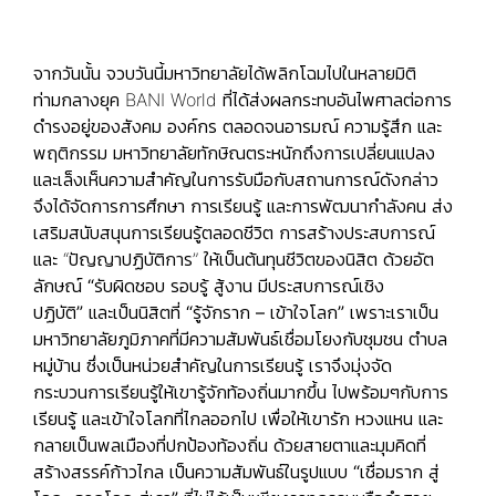
จากวันนั้น จวบวันนี้มหาวิทยาลัยได้พลิกโฉมไปในหลายมิติ
ท่ามกลางยุค BANI World ที่ได้ส่งผลกระทบอันไพศาลต่อการ
ดำรงอยู่ของสังคม องค์กร ตลอดจนอารมณ์ ความรู้สึก และ
พฤติกรรม มหาวิทยาลัยทักษิณตระหนักถึงการเปลี่ยนแปลง
และเล็งเห็นความสำคัญในการรับมือกับสถานการณ์ดังกล่าว
จึงได้จัดการการศึกษา การเรียนรู้ และการพัฒนากำลังคน ส่ง
เสริมสนับสนุนการเรียนรู้ตลอดชีวิต การสร้างประสบการณ์
และ “ปัญญาปฏิบัติการ” ให้เป็นต้นทุนชีวิตของนิสิต ด้วยอัต
ลักษณ์
“รับผิดชอบ รอบรู้ สู้งาน มีประสบการณ์เชิง
ปฏิบัติ”
และเป็นนิสิตที่
“รู้จักราก – เข้าใจโลก”
เพราะเราเป็น
มหาวิทยาลัยภูมิภาคที่มีความสัมพันธ์เชื่อมโยงกับชุมชน ตำบล
หมู่บ้าน ซึ่งเป็นหน่วยสำคัญในการเรียนรู้ เราจึงมุ่งจัด
กระบวนการเรียนรู้ให้เขารู้จักท้องถิ่นมากขึ้น ไปพร้อมๆกับการ
เรียนรู้ และเข้าใจโลกที่ไกลออกไป เพื่อให้เขารัก หวงแหน และ
กลายเป็นพลเมืองที่ปกป้องท้องถิ่น ด้วยสายตาและมุมคิดที่
สร้างสรรค์ก้าวไกล เป็นความสัมพันธ์ในรูปแบบ
“เชื่อมราก สู่