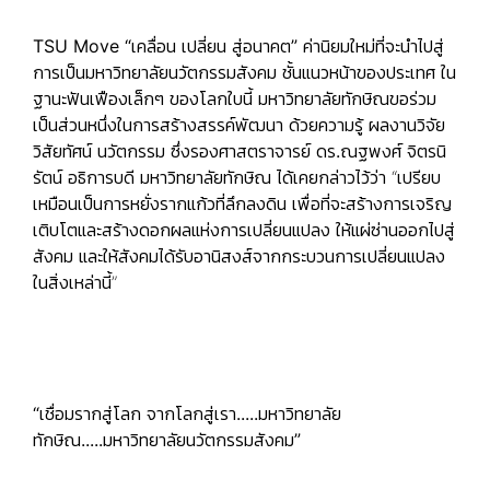
TSU Move “เคลื่อน เปลี่ยน สู่อนาคต”
ค่านิยมใหม่ที่จะนำไปสู่
การเป็นมหาวิทยาลัยนวัตกรรมสังคม ชั้นแนวหน้าของประเทศ ใน
ฐานะฟันเฟืองเล็กๆ ของโลกใบนี้ มหาวิทยาลัยทักษิณขอร่วม
เป็นส่วนหนึ่งในการสร้างสรรค์พัฒนา ด้วยความรู้ ผลงานวิจัย
วิสัยทัศน์ นวัตกรรม ซึ่ง
รองศาสตราจารย์ ดร.ณฐพงศ์ จิตรนิ
รัตน์
อธิการบดี มหาวิทยาลัยทักษิณ ได้เคยกล่าวไว้ว่า “เปรียบ
เหมือนเป็นการหยั่งรากแก้วที่ลึกลงดิน เพื่อที่จะสร้างการเจริญ
เติบโตและสร้างดอกผลแห่งการเปลี่ยนแปลง ให้แผ่ซ่านออกไปสู่
สังคม และให้สังคมได้รับอานิสงส์จากกระบวนการเปลี่ยนแปลง
ในสิ่งเหล่านี้”
“เชื่อมรากสู่โลก จากโลกสู่เรา.....มหาวิทยาลัย
ทักษิณ.....มหาวิทยาลัยนวัตกรรมสังคม”