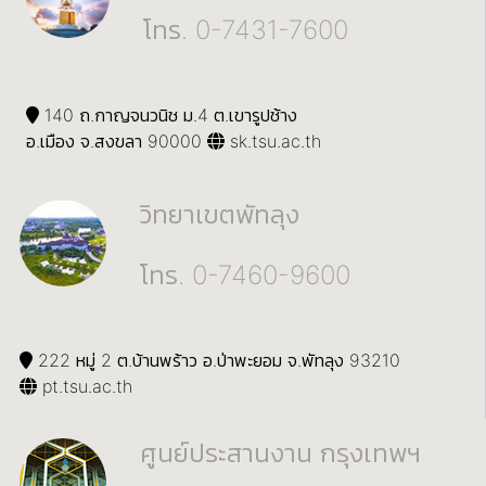
โทร. 0-7431-7600
140 ถ.กาญจนวนิช ม.4 ต.เขารูปช้าง
อ.เมือง จ.สงขลา 90000
sk.tsu.ac.th
วิทยาเขตพัทลุง
โทร. 0-7460-9600
222 หมู่ 2 ต.บ้านพร้าว อ.ป่าพะยอม จ.พัทลุง 93210
pt.tsu.ac.th
ศูนย์ประสานงาน กรุงเทพฯ