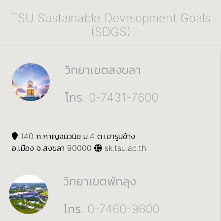
TSU Sustainable Development Goals
(SDGS)
วิทยาเขตสงขลา
โทร. 0-7431-7600
140 ถ.กาญจนวนิช ม.4 ต.เขารูปช้าง
อ.เมือง จ.สงขลา 90000
sk.tsu.ac.th
วิทยาเขตพัทลุง
โทร. 0-7460-9600