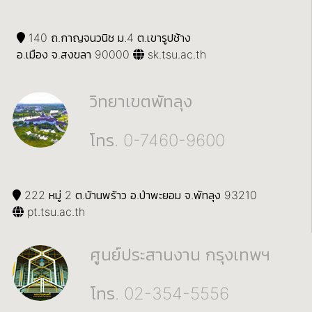
140 ถ.กาญจนวนิช ม.4 ต.เขารูปช้าง
อ.เมือง จ.สงขลา 90000
sk.tsu.ac.th
วิทยาเขตพัทลุง
โทร. 0-7460-9600
222 หมู่ 2 ต.บ้านพร้าว อ.ป่าพะยอม จ.พัทลุง 93210
pt.tsu.ac.th
ศูนย์ประสานงาน กรุงเทพฯ
โทร. 02-354-5556