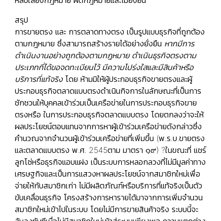
สรุป
การขายตรง
และ
การตลาดทางตรง
เป็นรูปแบบธุรกิจที่ถูกต้อง
ตามกฎหมาย ซึ่งสามารถสร้างรายได้อย่างยั่งยืน
หากมีการ
ดำเนินงานอย่างถูกต้องตามกฎหมาย ดำเนินธุรกิจตรงตาม
ประเภทที่ได้ขอจดทะเบียนไว้ มีความโปร่งใสและมีสินค้าหรือ
บริการที่แท้จริง
โดย ห้ามมิให้ผู้ประกอบธุรกิจขายตรงและผู้
ประกอบธุรกิจตลาดแบบตรงดําเนินกิจการในลักษณะที่เป็นการ
ชักชวนให้บุคคลเข้าร่วมเป็นเครือข่ายในการประกอบธุรกิจขาย
ตรงหรือ ในการประกอบธุรกิจตลาดแบบตรง โดยตกลงว่าจะให้
ผลประโยชน์ตอบแทนจากการหาผู้เข้าร่วมเครือข่ายดังกล่าวซึ่ง
คํานวณจากจํานวนผู้เข้าร่วมเครือข่ายที่เพิ่มขึ้น (พ.ร.บ.ขายตรง
และตลาดแบบตรง พ.ศ. 2545ตาม มาตรา ๑๙) ?ในขณะที่
แชร์
ลูกโซ่หรือธุรกิจแอบแฝง
เป็นระบบการหลอกลวงที่ไม่มีมูลค่าทาง
เศรษฐกิจและเป็นการแสวงหาผลประโยชน์จากสมาชิกใหม่เพื่อ
จ่ายให้กับสมาชิกเก่า ไม่มีผลิตภัณฑ์หรือบริการที่แท้จริงเป็นตัว
ขับเคลื่อนธุรกิจ โครงสร้างการหารายได้มาจากการเพิ่มจำนวน
สมาชิกใหม่เข้าไปในระบบ โดยไม่มีการขายสินค้าจริง ระบบนี้จะ
ล้มลงทันทีเมื่อไม่มีสมาชิกใหม่เข้าสู่ระบบเพียงพอ ความแตกต่าง