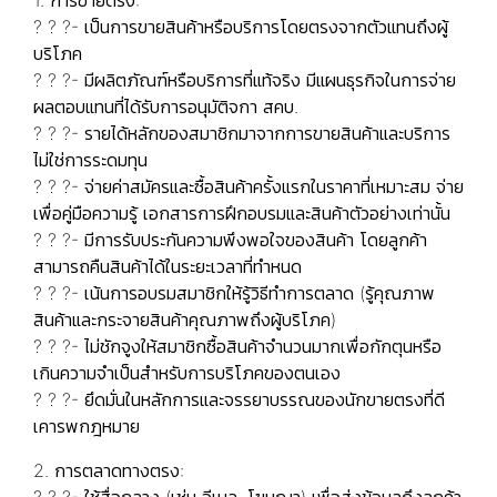
? ? ?- เป็นการขายสินค้าหรือบริการโดยตรงจากตัวแทนถึงผู้
บริโภค
? ? ?- มีผลิตภัณฑ์หรือบริการที่แท้จริง มีแผนธุรกิจในการจ่าย
ผลตอบแทนที่ได้รับการอนุมัติจกา สคบ.
? ? ?- รายได้หลักของสมาชิกมาจากการขายสินค้าและบริการ
ไม่ใช่การระดมทุน
? ? ?- จ่ายค่าสมัครและซื้อสินค้าครั้งแรกในราคาที่เหมาะสม จ่าย
เพื่อคู่มือความรู้ เอกสารการฝึกอบรมและสินค้าตัวอย่างเท่านั้น
? ? ?- มีการรับประกันความพึงพอใจของสินค้า โดยลูกค้า
สามารถคืนสินค้าได้ในระยะเวลาที่ทำหนด
? ? ?- เน้นการอบรมสมาชิกให้รู้วิธีทำการตลาด (รู้คุณภาพ
สินค้าและกระจายสินค้าคุณภาพถึงผู้บริโภค)
? ? ?- ไม่ชักจูงให้สมาชิกซื้อสินค้าจำนวนมากเพื่อกักตุนหรือ
เกินความจำเป็นสำหรับการบริโภคของตนเอง
? ? ?- ยึดมั่นในหลักการและจรรยาบรรณของนักขายตรงที่ดี
เคารพกฎหมาย
2. การตลาดทางตรง:
? ? ?- ใช้สื่อกลาง (เช่น อีเมล, โฆษณา) เพื่อส่งข้อมูลถึงลูกค้า