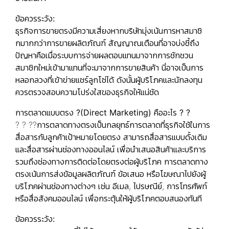
ข้อควรระวัง:
ธุรกิจการขายตรงมีความเสี่ยงหากบริษัทมุ่งเน้นการหาสมาชิ
กมากกว่าการขายผลิตภัณฑ์ สัญญาณเตือนที่อาจบ่งชี้ถึง
ปัญหาคือเมื่อระบบการจ่ายผลตอบแทนมาจากการชักชวน
สมาชิกใหม่เข้ามาแทนที่จะมาจากการขายสินค้า นี่อาจเป็นการ
หลอกลวงที่เข้าข่ายแชร์ลูกโซ่ได้ ดังนั้นผู้บริโภคและนักลงทุน
ควรตรวจสอบความโปร่งใสของธุรกิจให้แน่ชัด
การตลาดแบบตรง ?(Direct Marketing) คืออะไร ? ?
? ? ??การตลาดทางตรงเป็นกลยุทธ์การตลาดที่ธุรกิจใช้ในการ
สื่อสารกับลูกค้าเป้าหมายโดยตรง สามารถสื่อสารแบบดั้งเดิม
และสื่อสารผ่านช่องทางออนไลน์ เพื่อนำเสนอสินค้าและบริการ
รวมถึงช่องทางการติดต่อโดยตรงต่อผู้บริโภค การตลาดทาง
ตรงเน้นการส่งข้อมูลผลิตภัณฑ์ ข้อเสนอ หรือโฆษณาไปยังผู้
บริโภคผ่านช่องทางต่างๆ เช่น อีเมล, ไปรษณีย์, การโทรศัพท์
หรือสื่อสังคมออนไลน์ เพื่อกระตุ้นให้ผู้บริโภคตอบสนองทันที
ข้อควรระวัง: