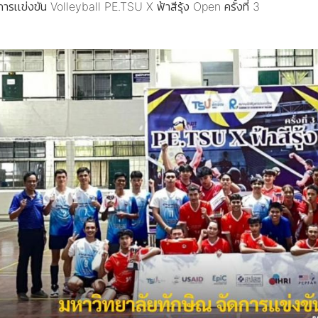
ารเเข่งขัน Volleyball PE.TSU X ฟ้าสีรุ้ง Open ครั้งที่ 3