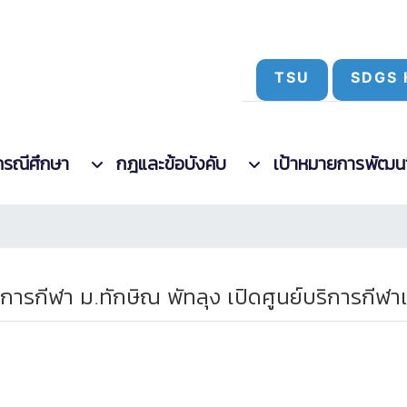
TSU
SDGS 
กรณีศึกษา
กฎและข้อบังคับ
เป้าหมายการพัฒนาที
ารกีฬา ม.ทักษิณ พัทลุง เปิดศูนย์บริการกี