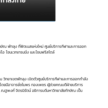
ษิณ พัทลุง ที่ฟิตเนสแห่งใหม่ ศูนย์บริการกีฬาและการออก
ิโอ โซนเวทเทรนนิ่ง และโซนฟรีสไตล์
ณ วิทยาเขตพัทลุง เปิดตัวศูนย์บริการกีฬาและการออกกำลัง
โดยมีอาจารย์ชไมพร ทองเพชร ผู้ช่วยคณบดีฝ่ายบริการ
ณฐพงศ์ จิตรนิรัตน์ อธิการบดีมหาวิทยาลัยทักษิณ เป็น