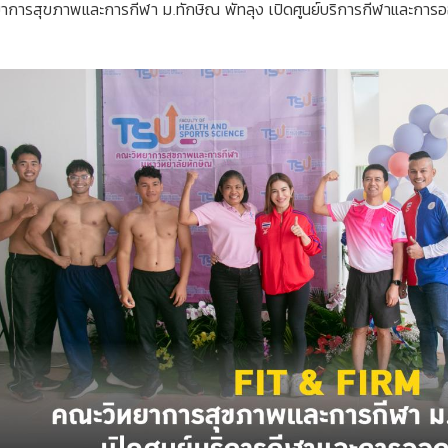
าการสุขภาพและการกีฬา ม.ทักษิณ พัทลุง เปิดศูนย์บริการกีฬาและการ